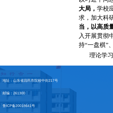
大局，
学校
求，加大科
当，以高质
入开展贯彻
持“一盘棋”
理论学
地址：山东省昌邑市院校中街217号
邮编：261300
鲁ICP备20018641号